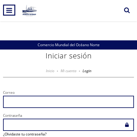
0
INICIO
PRODUCTOS
CARRITO
Comercio Mundial del Océano Norte
Iniciar sesión
Inicio
-
Mi cuenta
-
Login
Correo
Contraseña
¿Olvidaste tu contraseña?