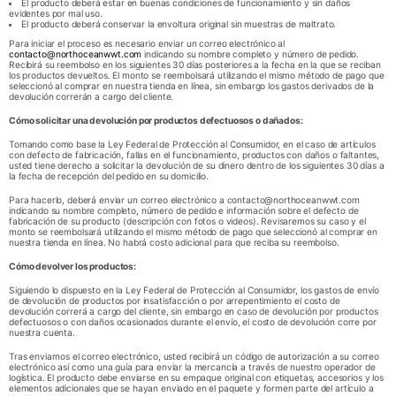
El producto deberá estar en buenas condiciones de funcionamiento y sin daños
evidentes por mal uso.
El producto deberá conservar la envoltura original sin muestras de maltrato.
Para iniciar el proceso es necesario enviar un correo electrónico al
contacto@northoceanwwt.com
indicando su nombre completo y número de pedido.
Recibirá su reembolso en los siguientes 30 días posteriores a la fecha en la que se reciban
los productos devueltos. El monto se reembolsará utilizando el mismo método de pago que
seleccionó al comprar en nuestra tienda en línea, sin embargo los gastos derivados de la
devolución correrán a cargo del cliente.
Cómo solicitar una devolución por productos defectuosos o dañados:
Tomando como base la
Ley Federal de Protección al Consumidor
, en el caso de artículos
con defecto de fabricación, fallas en el funcionamiento, productos con daños o faltantes,
usted tiene derecho a solicitar la devolución de su dinero dentro de los siguientes 30 días a
la fecha de recepción del pedido en su domicilio.
Para hacerlo, deberá enviar un correo electrónico a
contacto@northoceanwwt.com
indicando su nombre completo, número de pedido e información sobre el defecto de
fabricación de su producto (descripción con fotos o videos). Revisaremos su caso y el
monto se reembolsará utilizando el mismo método de pago que seleccionó al comprar en
nuestra tienda en línea. No habrá costo adicional para que reciba su reembolso.
Cómo devolver los productos:
Siguiendo lo dispuesto en la Ley Federal de Protección al Consumidor, los gastos de envío
de devolución de productos por insatisfacción o por arrepentimiento el costo de
devolución correrá a cargo del cliente, sin embargo en caso de devolución por productos
defectuosos o con daños ocasionados durante el envío, el costo de devolución corre por
nuestra cuenta.
Tras enviarnos el correo electrónico, usted recibirá un código de autorización a su correo
electrónico así como una guía para enviar la mercancía a través de nuestro operador de
logística. El producto debe enviarse en su empaque original con etiquetas, accesorios y los
elementos adicionales que se hayan enviado en el paquete y formen parte del artículo a