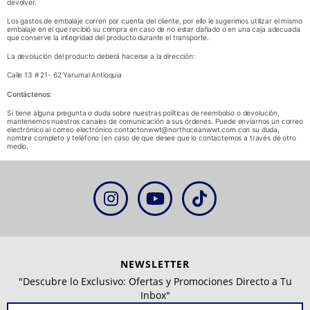
devolver.
Los gastos de embalaje corren por cuenta del cliente, por ello le sugerimos utilizar el mismo
embalaje en el que recibió su compra en caso de no estar dañado o en una caja adecuada
que conserve la integridad del producto durante el transporte.
La devolución del producto deberá hacerse a la dirección:
Calle 13 # 21- 62 Yarumal Antioquia
Contáctenos:
Si tiene alguna pregunta o duda sobre nuestras políticas de reembolso o devolución,
mantenemos nuestros canales de comunicación a sus órdenes. Puede enviarnos un correo
electrónico al correo electrónico
contactonwwt@northoceanwwt.com
con su duda,
nombre completo y teléfono (en caso de que desee que lo contactemos a través de otro
medio.
NEWSLETTER
"Descubre lo Exclusivo: Ofertas y Promociones Directo a Tu
Inbox"