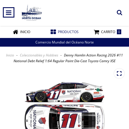
0
INICIO
PRODUCTOS
CARRITO
Comercio Mundial del Océano Norte
Inicio
-
Coleccionables y Hobbies
-
Denny Hamlin Action Racing 2026 #11
National Debt Relief 1:64 Regular Paint Die-Cast Toyota Camry XSE