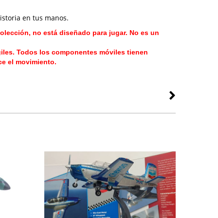
storia en tus manos.
olección, no está diseñado para jugar. No es un
giles. Todos los componentes móviles tienen
rce el movimiento.
GEMINI7
SPORTY'