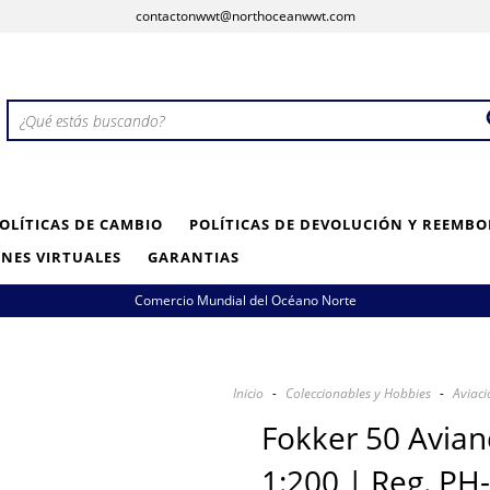
contactonwwt@northoceanwwt.com
OLÍTICAS DE CAMBIO
POLÍTICAS DE DEVOLUCIÓN Y REEMBO
NES VIRTUALES
GARANTIAS
Comercio Mundial del Océano Norte
Inicio
-
Coleccionables y Hobbies
-
Aviaci
Fokker 50 Avian
1:200 | Reg. PH