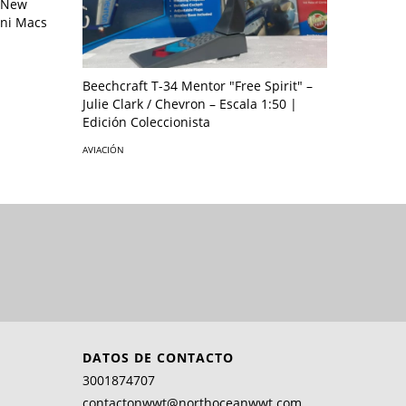
– New
ini Macs
AVIACIÓN
Beechcraft T-34 Mentor "Free Spirit" –
Julie Clark / Chevron – Escala 1:50 |
Edición Coleccionista
AVIACIÓN
DATOS DE CONTACTO
3001874707
contactonwwt@northoceanwwt.com