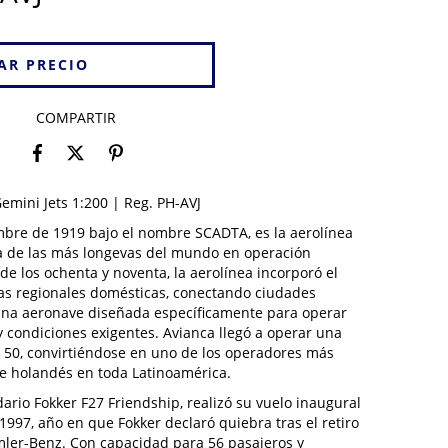
COMPARTIR
emini Jets 1:200 | Reg. PH-AVJ
mbre de 1919 bajo el nombre SCADTA, es la aerolínea
a de las más longevas del mundo en operación
de los ochenta y noventa, la aerolínea incorporó el
tas regionales domésticas, conectando ciudades
una aeronave diseñada específicamente para operar
 y condiciones exigentes. Avianca llegó a operar una
r 50, convirtiéndose en uno de los operadores más
ce holandés en toda Latinoamérica.
dario Fokker F27 Friendship, realizó su vuelo inaugural
1997, año en que Fokker declaró quiebra tras el retiro
mler-Benz. Con capacidad para 56 pasajeros y