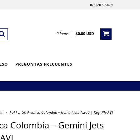
INICIAR SESIÓN
0
Ítems
|
$0.00 USD
LSO
PREGUNTAS FRECUENTES
ón
-
Fokker 50 Avianca Colombia – Gemini Jets 1:200 | Reg. PH-AVJ
ca Colombia – Gemini Jets
-AVJ