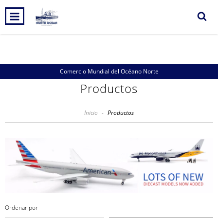
0
INICIO
PRODUCTOS
CARRITO
Comercio Mundial del Océano Norte
Productos
Inicio
-
Productos
Ordenar por