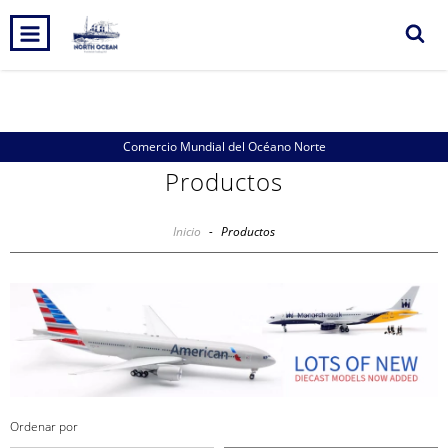
0
INICIO
PRODUCTOS
CARRITO
Comercio Mundial del Océano Norte
Productos
Inicio
-
Productos
Ordenar por