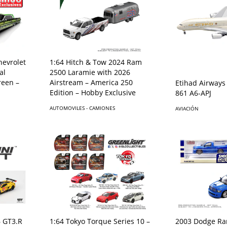
hevrolet
1:64 Hitch & Tow 2024 Ram
al
2500 Laramie with 2026
reen –
Airstream – America 250
Etihad Airways
Edition – Hobby Exclusive
861 A6-APJ
AUTOMOVILES - CAMIONES
AVIACIÓN
6 GT3.R
1:64 Tokyo Torque Series 10 –
2003 Dodge Ra