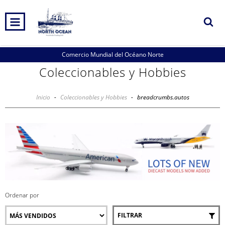
0
INICIO
PRODUCTOS
CARRITO
Comercio Mundial del Océano Norte
Coleccionables y Hobbies
Inicio
-
Coleccionables y Hobbies
-
breadcrumbs.autos
Ordenar por
FILTRAR