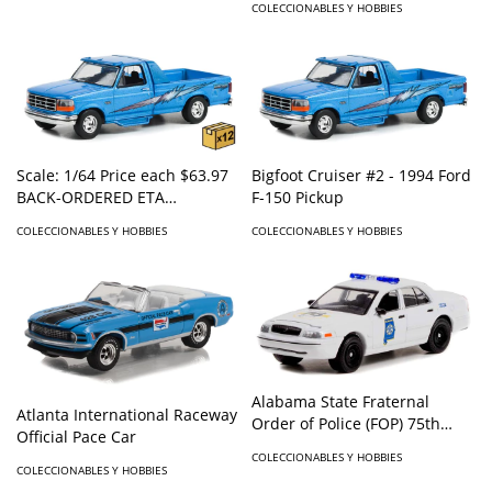
COLECCIONABLES Y HOBBIES
Scale: 1/64 Price each $63.97
Bigfoot Cruiser #2 - 1994 Ford
BACK-ORDERED ETA
F-150 Pickup
uncertain, will ship as
COLECCIONABLES Y HOBBIES
COLECCIONABLES Y HOBBIES
available First arrived:
12/14/2022 Recommended
Age: 8 and up MSRP $95.88
Bigf
Alabama State Fraternal
Atlanta International Raceway
Order of Police (FOP) 75th
Official Pace Car
Anniversary - 2008 Ford
COLECCIONABLES Y HOBBIES
Crown Victoria Police
COLECCIONABLES Y HOBBIES
Interceptor