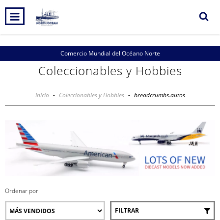
Comercio Mundial del Océano Norte
Coleccionables y Hobbies
Inicio
-
Coleccionables y Hobbies
-
breadcrumbs.autos
Ordenar por
FILTRAR