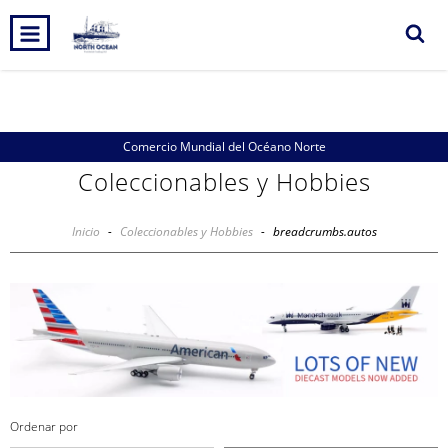
0
INICIO
PRODUCTOS
CARRITO
Comercio Mundial del Océano Norte
Coleccionables y Hobbies
Inicio
-
Coleccionables y Hobbies
-
breadcrumbs.autos
Ordenar por