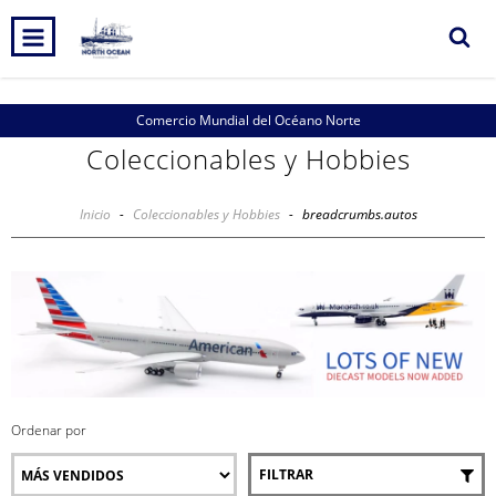
Comercio Mundial del Océano Norte
Coleccionables y Hobbies
Inicio
-
Coleccionables y Hobbies
-
breadcrumbs.autos
Ordenar por
FILTRAR