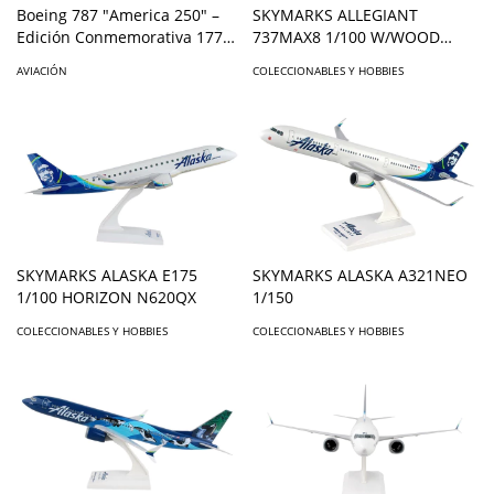
Boeing 787 "America 250" –
SKYMARKS ALLEGIANT
Edición Conmemorativa 1776-
737MAX8 1/100 W/WOOD
2026 – Skymarks 1:200
STAND & GEAR
AVIACIÓN
COLECCIONABLES Y HOBBIES
SKYMARKS ALASKA E175
SKYMARKS ALASKA A321NEO
1/100 HORIZON N620QX
1/150
COLECCIONABLES Y HOBBIES
COLECCIONABLES Y HOBBIES