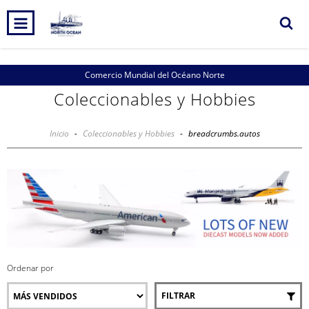
Comercio Mundial del Océano Norte
Coleccionables y Hobbies
Inicio
-
Coleccionables y Hobbies
-
breadcrumbs.autos
Ordenar por
FILTRAR