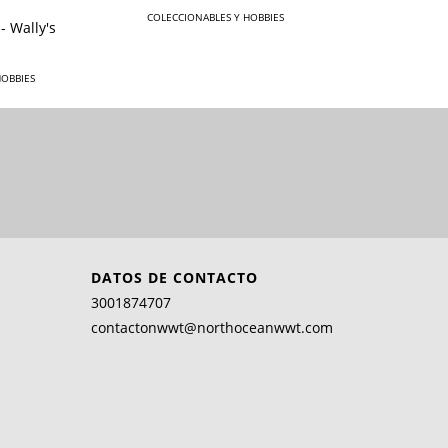
COLECCIONABLES Y HOBBIES
- Wally's
HOBBIES
DATOS DE CONTACTO
3001874707
contactonwwt@northoceanwwt.com