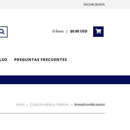
INICIAR SESIÓN
0
Ítems
|
$0.00 USD
LSO
PREGUNTAS FRECUENTES
Inicio
-
Coleccionables y Hobbies
-
breadcrumbs.autos