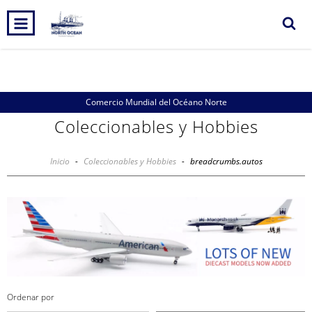
0
INICIO
PRODUCTOS
CARRITO
Comercio Mundial del Océano Norte
Coleccionables y Hobbies
Inicio
-
Coleccionables y Hobbies
-
breadcrumbs.autos
Ordenar por