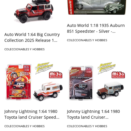
Auto World 1:18 1935 Auburn
851 Speedster - Silver -
Auto World 1:64 Big Country
Limited Edition
Collection 2025 Release 1
COLECCIONABLES Y HOBBIES
2018 Jeep Wrangler Firestone
COLECCIONABLES Y HOBBIES
Field Agent
Johnny Lightning 1:64 1980
Johnny Lightning 1:64 1980
Toyota land Cruiser Speed
Toyota land Cruiser
Racer Livery Limited 3,600 pcs
Weathered Patina Limited
COLECCIONABLES Y HOBBIES
COLECCIONABLES Y HOBBIES
- Mijo Exclusives
4,800 pcs - Mijo Exclusives