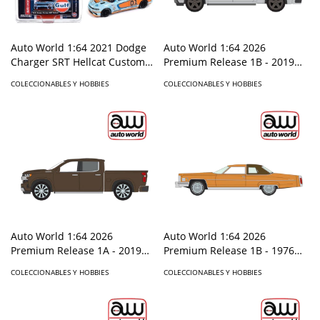
Auto World 1:64 2021 Dodge
Auto World 1:64 2026
Charger SRT Hellcat Custom
Premium Release 1B - 2019
GULF Livery Limited 4,800
Chevrolet Silverado High
COLECCIONABLES Y HOBBIES
COLECCIONABLES Y HOBBIES
pieces - Mijo Exclusives
Country - Silver - Solid Pack
Auto World 1:64 2026
Auto World 1:64 2026
Premium Release 1A - 2019
Premium Release 1B - 1976
Chevrolet Silverado High
Cadillac Coupe De Ville -
COLECCIONABLES Y HOBBIES
COLECCIONABLES Y HOBBIES
Country -Oakwood Metallic -
Amberlite Firemist Poly- Solid
Solid Pack
Pack