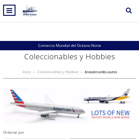
0
INICIO
PRODUCTOS
CARRITO
Comercio Mundial del Océano Norte
Coleccionables y Hobbies
Inicio
-
Coleccionables y Hobbies
-
breadcrumbs.autos
Ordenar por