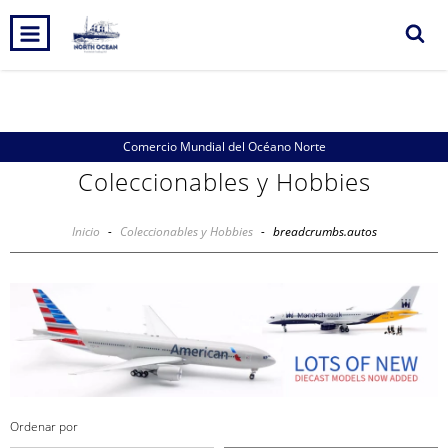
0
INICIO
PRODUCTOS
CARRITO
Comercio Mundial del Océano Norte
Coleccionables y Hobbies
Inicio
-
Coleccionables y Hobbies
-
breadcrumbs.autos
Ordenar por