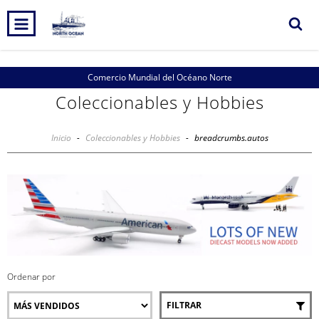
Comercio Mundial del Océano Norte
Coleccionables y Hobbies
Inicio
-
Coleccionables y Hobbies
-
breadcrumbs.autos
Ordenar por
FILTRAR